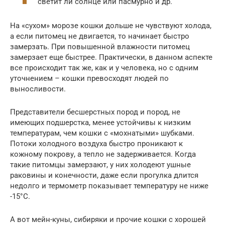
светит ли солнце или пасмурно и др.
На «сухом» морозе кошки дольше не чувствуют холода,
а если питомец не двигается, то начинает быстро
замерзать. При повышенной влажности питомец
замерзает еще быстрее. Практически, в данном аспекте
все происходит так же, как и у человека, но с одним
уточнением – кошки превосходят людей по
выносливости.
Представители бесшерстных пород и пород, не
имеющих подшерстка, менее устойчивы к низким
температурам, чем кошки с «мохнатыми» шубками.
Потоки холодного воздуха быстро проникают к
кожному покрову, а тепло не задерживается. Когда
такие питомцы замерзают, у них холодеют ушные
раковины и конечности, даже если прогулка длится
недолго и термометр показывает температуру не ниже
-15°С.
А вот мейн-куны, сибиряки и прочие кошки с хорошей