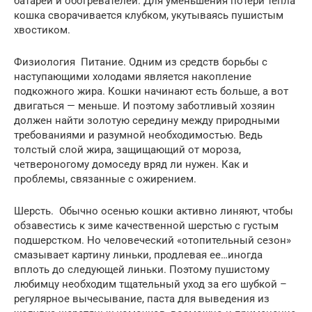
батарей и обогревателей. Для уменьшения потери тепла
кошка сворачивается клубком, укутываясь пушистым
хвостиком.
Физиология Питание. Одним из средств борьбы с
наступающими холодами является накопление
подкожного жира. Кошки начинают есть больше, а вот
двигаться — меньше. И поэтому заботливый хозяин
должен найти золотую середину между природными
требованиями и разумной необходимостью. Ведь
толстый слой жира, защищающий от мороза,
четвероногому домоседу вряд ли нужен. Как и
проблемы, связанные с ожирением.
Шерсть. Обычно осенью кошки активно линяют, чтобы
обзавестись к зиме качественной шерстью с густым
подшерстком. Но человеческий «отопительный сезон»
смазывает картину линьки, продлевая ее…иногда
вплоть до следующей линьки. Поэтому пушистому
любимцу необходим тщательный уход за его шубкой –
регулярное вычесывание, паста для выведения из