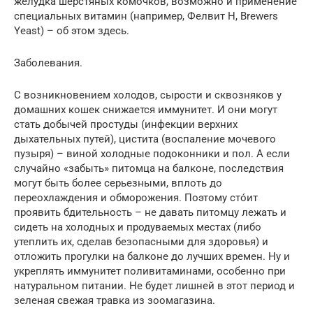
желудка шерстяных комочков, возможно и применение
специальных витамин (например, Фелвит Н, Brewers
Yeast) – об этом здесь.
Заболевания.
С возникновением холодов, сырости и сквозняков у
домашних кошек снижается иммунитет. И они могут
стать добычей простуды (инфекции верхних
дыхательных путей), цистита (воспаление мочевого
пузыря) – виной холодные подоконники и пол. А если
случайно «забыть» питомца на балконе, последствия
могут быть более серьезными, вплоть до
переохлаждения и обморожения. Поэтому стóит
проявить бдительность – не давать питомцу лежать и
сидеть на холодных и продуваемых местах (либо
утеплить их, сделав безопасными для здоровья) и
отложить прогулки на балконе до лучших времен. Ну и
укреплять иммунитет поливитаминами, особенно при
натуральном питании. Не будет лишней в этот период и
зеленая свежая травка из зоомагазина.