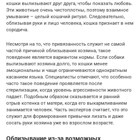
кошки вылизывают друг друга, чтобы показать любовь.
Эти животные очень чистоплотны, поэтому взаимное
умывание – целый кошачий ритуал. Следовательно,
облизывая руки и лицо человека, кошка признаeт в нeм
сородича.
Несмотря на то, что привязанность служит не самой
частой причиной облизывания хозяина, такое
поведение является вариантом нормы. Если собаки
вылизывают хозяина долго, то кошки менее
эмоциональны и чаще ограничиваются однократным
касанием языка. Специалисты отмечают, что особенно
часто такое поведение проявляется после
стерилизации, когда уровень агрессивности животного
падает. Подобным образом сказывается и ранний
отрыв котeнка от матери, когда его выкармливанием
занимается человек. Часть экспертов считает, что это
служит для формирования привычки лизать и даже
сосать руки хозяина уже во взрослом возрасте.
Облизывание из-за возможных