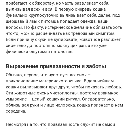
прибегают к обжорству, но часть развлекает себя,
вылизывая всех и вся. В первую очередь кошка
буквально круглосуточно вылизывает себя, далее, под
шершавый язык питомца попадает одежда, ваши
волосы. По факту, истерическое желание облизать хоть
что-то, можно расценивать как тревожный симптом.
Если причину скуки не купировать, животное разлижет
свое тело до постоянно мокнущих ран, а это уже
физически ощутимая патология.
Выражение привязанности и заботы
Обычно, первое, что чувствует котeнок –
прикосновение материнского языка. В дальнейшем
кошки вылизывают друг друга, чтобы показать любовь.
Эти животные очень чистоплотны, поэтому взаимное
умывание – целый кошачий ритуал. Следовательно,
облизывая руки и лицо человека, кошка признаeт в нeм
сородича.
Несмотря на то, что привязанность служит не самой