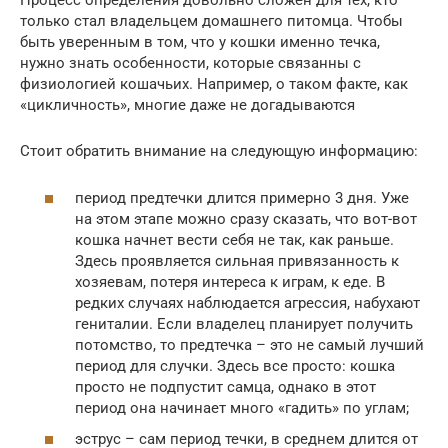
Процесс определения довольно сложен для тех, кто
только стал владельцем домашнего питомца. Чтобы
быть уверенным в том, что у кошки именно течка,
нужно знать особенности, которые связанны с
физиологией кошачьих. Например, о таком факте, как
«цикличность», многие даже не догадываются
Стоит обратить внимание на следующую информацию:
период предтечки длится примерно 3 дня. Уже
на этом этапе можно сразу сказать, что вот-вот
кошка начнет вести себя не так, как раньше.
Здесь проявляется сильная привязанность к
хозяевам, потеря интереса к играм, к еде. В
редких случаях наблюдается агрессия, набухают
гениталии. Если владелец планирует получить
потомство, то предтечка – это не самый лучший
период для случки. Здесь все просто: кошка
просто не подпустит самца, однако в этот
период она начинает много «гадить» по углам;
эструс – сам период течки, в среднем длится от