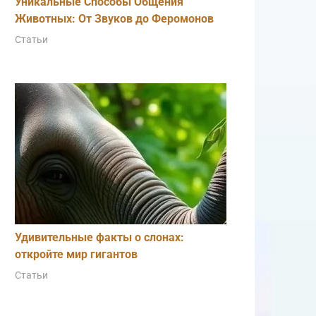
Уникальные Способы Общения
Животных: От Звуков до Феромонов
Статьи
Удивительные факты о слонах:
откройте мир гигантов
Статьи