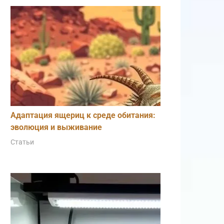
Адаптация ящериц к среде обитания:
эволюция и выживание
Статьи