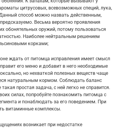
 обоняния. К запахам, которые вызывают у
ароматы цитрусовых, всевозможных специй, лука,
Данный способ можно назвать действенным,
а предсказуемо. Весьма вероятно проявления
аких обонятельных оружий, потому пользоваться
ратностью. Наиболее нейтральным решением
ельсиновыми корками;
оне ждать от питомца исправления имеет смысл
справит его меню и добавит в него необходимые
доксально, но нехваткой полезных веществ чаще
еся натуральным кормом. Соблюдать баланс
 такая простая задача, с ней легко не справится.
своих силах, попробуйте познакомить питомца с
гмента и понаблюдать за его поведением. При
ть витаминные комплексы.
щущениях возникает при недостатке