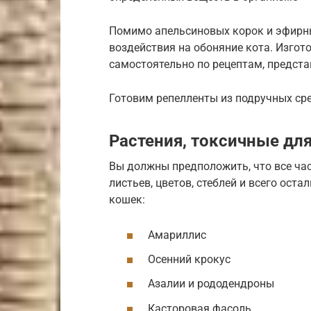
Помимо апельсиновых корок и эфирны
воздействия на обоняние кота. Изго
самостоятельно по рецептам, предст
Готовим репелленты из подручных ср
Растения, токсичные дл
Вы должны предположить, что все час
листьев, цветов, стеблей и всего оста
кошек:
Амариллис
Осенний крокус
Азалии и рододендроны
Касторовая фасоль