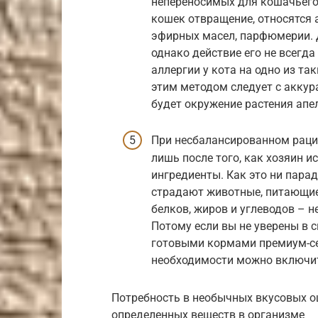
непереносимых для кошачьего
кошек отвращение, относятся 
эфирных масел, парфюмерии. 
однако действие его не всегд
аллергии у кота на одно из т
этим методом следует с акку
будет окружение растения ап
При несбалансированном раци
лишь после того, как хозяин и
ингредиенты. Как это ни пара
страдают животные, питающи
белков, жиров и углеводов – не
Потому если вы не уверены в 
готовыми кормами премиум-се
необходимости можно включи
Потребность в необычных вкусовых о
определенных веществ в организме