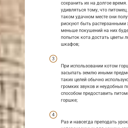
сохранить их на долгое время.
удивляться тому, что питомец 
таком удачном месте они полу
рискуют быть растерзанными 
меньше покушений на них буде
попыток кота достать цветы л
шкафов;
При использовании котом горш
засыпать землю иными предме
таких целей обычно использу
громких звуков и неудобных п
способом предоставить питом
горшке;
Раз и навсегда преподать уро