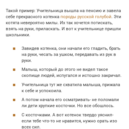
Такой пример: Учительница вышла на пенсию и завела
себе прекрасного котенка
породы русской голубой
. Эти
котята невероятно милы. Их так хочется потискать,
взять на руки, приласкать. И вот к учительнице пришли
школьники.
Завидев котенка, они начали его гладить, брать
на руки, чесать за ушком, передавать из рук в
руки.
Малыш, который до этого не видел такое
скопище людей, испугался и истошно закричал.
Учительница тут же схватила малыша, прижала
к себе и успокоила.
А потом начала его осматривать- не поломали
ли дети хрупкие косточки. Но все обошлось.
С косточками. А вот котенок твердо уяснил-
если тебе что-то не нравится, нужно орать изо
всех сил.