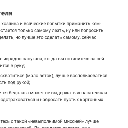
теля
о хозяина и всяческие попытки приманить кем-
стается только самому лезть, ну или попросить
елать, но лучше это сделать самому, сейчас
 изрядно напугана, когда вы потянитесь за ней
тся в руку;
 схватиться (мало веток), лучше воспользоваться
сть под рукой;
сется бедолага может не выдержать «спасателя» и
 подстраховаться и набросать пустых картонных
витесь с такой «невыполнимой миссией» лучше