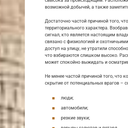
свысока за происходящим. Располож
возможной добычей, а также заметит
Достаточно частой причиной того, чт
территориального характера. Взобрав
сигнал, кто является настоящим влад
связано с физиологией и охотничьим
доступ на улицу, не утратили способно
что взбираются слишком высоко. Рас
может спокойно выжидать и осматрив
Не менее частой причиной того, что к
скрытие от потенциальных врагов – с
люди;
автомобили;
резкие звуки;
взрывы салютов и петард.