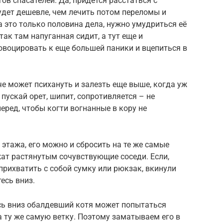
ов спасателей. Да, придется расстаться с
будет дешевле, чем лечить потом переломы и
 это только половина дела, нужно умудриться её
 так там напуганная сидит, а тут еще и
воцировать к еще большей паники и вцепиться в
е может психануть и залезть еще выше, когда уж
 пускай орет, шипит, сопротивляется – не
еред, чтобы когти вогнанные в кору не
 этажа, его можно и сбросить на те же самые
ат растянутым сочувствующие соседи. Если,
прихватить с собой сумку или рюкзак, вкинули
есь вниз.
ись вниз обалдевший котя может попытаться
а ту же самую ветку. Поэтому заматываем его в