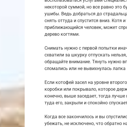
воспользоваться услугами специалист
некоторой суммой, но все равно это 
ушибы. Ведь добраться до страдальца
снять оттуда и спустится вниз. Котя и
приближающийся человек, может спро
дерево когтями.
Снимать нужно с первой попытки инач
схватили за шкурку отпускать нельзя,
обращайте внимание. Тянуть нужно вп
сломались или не вывихнулась лапка
Если котофей засел на уровне второго
коробки или покрывало, которое держ
конечно, выше заседает, тогда лучше 
туда его, закрыли и спокойно спускает
Когда все закончилось и вы спустил
убежать, не исключено, что обратно н