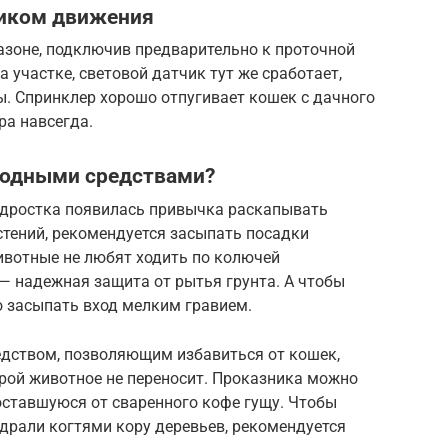
чиком движения
азоне, подключив предварительно к проточной
а участке, световой датчик тут же сработает,
ы. Спринклер хорошо отпугивает кошек с дачного
ра навсегда.
родными средствами?
подростка появилась привычка раскапывать
стений, рекомендуется засыпать посадки
вотные не любят ходить по колючей
 — надежная защита от рытья грунта. А чтобы
о засыпать вход мелким гравием.
дством, позволяющим избавиться от кошек,
орой животное не переносит. Проказника можно
 оставшуюся от сваренного кофе гущу. Чтобы
е драли когтями кору деревьев, рекомендуется