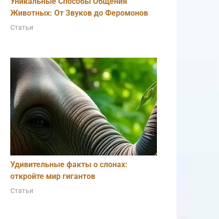
Уникальные Способы Общения
Животных: От Звуков до Феромонов
Статьи
Удивительные факты о слонах:
откройте мир гигантов
Статьи