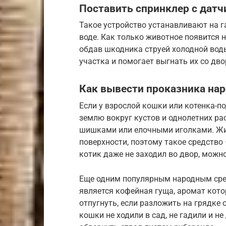
Поставить спринклер с дат
Такое устройство устанавливают на г
воде. Как только животное появится н
обдав шкодника струей холодной вод
участка и помогает выгнать их со дво
Как вывести проказника на
Если у взрослой кошки или котенка-
землю вокруг кустов и однолетних ра
шишками или елочными иголками. Жи
поверхности, поэтому такое средство
котик даже не заходил во двор, можн
Еще одним популярным народным сре
является кофейная гуща, аромат кот
отпугнуть, если разложить на грядке
кошки не ходили в сад, не гадили и н