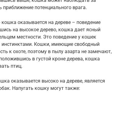
ившись выше, кошка может наблюдать за
ь приближение потенциального врага.
о кошка оказывается на дереве – поведение
шись на высокое дерево, кошка дает ясный
ельцем местности. Это поведение у кошек
и инстинктами. Кошки, имеющие свободный
сть к охоте, поэтому в пылу азарта не замечают,
положившись в густой кроне дерева, кошка
ать птиц.
ошка оказывается высоко на дереве, является
обак. Напугать кошку могут также: