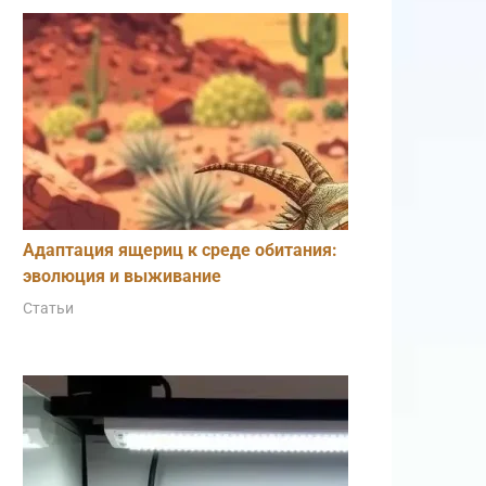
Адаптация ящериц к среде обитания:
эволюция и выживание
Статьи