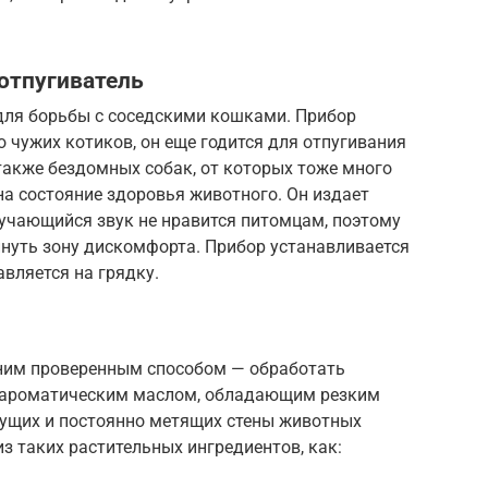
отпугиватель
для борьбы с соседскими кошками. Прибор
о чужих котиков, он еще годится для отпугивания
 также бездомных собак, от которых тоже много
на состояние здоровья животного. Он издает
лучающийся звук не нравится питомцам, поэтому
инуть зону дискомфорта. Прибор устанавливается
авляется на грядку.
ним проверенным способом — обработать
е ароматическим маслом, обладающим резким
рущих и постоянно метящих стены животных
з таких растительных ингредиентов, как: