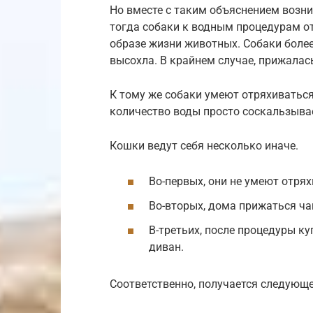
Но вместе с таким объяснением возни
тогда собаки к водным процедурам от
образе жизни животных. Собаки более
высохла. В крайнем случае, прижалас
К тому же собаки умеют отряхиваться
количество воды просто соскальзывае
Кошки ведут себя несколько иначе.
Во-первых, они не умеют отрях
Во-вторых, дома прижаться чащ
В-третьих, после процедуры ку
диван.
Соответственно, получается следующе