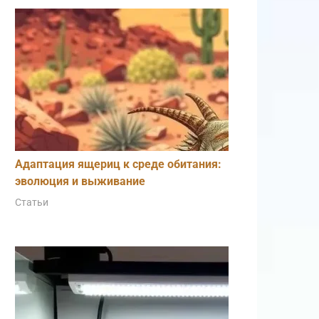
Адаптация ящериц к среде обитания:
эволюция и выживание
Статьи