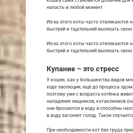
кошка сама становится добычей для 
напасть в любой момент
Из-за этого коты часто отвлекаются 
быстрей и тщательней вылезать сво
Из-за этого коты часто отвлекаются 
быстрей и тщательней вылезать свою
Купание – это стресс
У кошек, как у большинства видов м
ходе эволюции, ещё до процесса одо
поэтому уже с возраста котёнка живо
нападения хищников, катаклизмов (на
они бросаются в воду и способны нах
в воду загоняет голод. Такое случаетс
При необходимости кот без труда пр