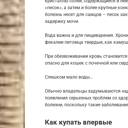
кристаллы солей, содержащиеся в ней
«песок», а затем и более крупные ко
болезнь несет для самцов – песок за
задержку мочи.
Вода важна и для пищеварения. Хрон
фекалии питомца твердые, как камуш
При обезвоживании кровь становится 
опасно для кошек с почечной или сер
Слишком мало воды…
Обычно владельцы задумываются над т
появления серьезных проблем со здо
болезни, поскольку такие заболевани
Как купать впервые