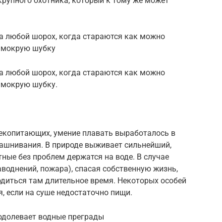
крупного охотника, который к тому же может
на любой шорох, когда стараются как можно
ю мокрую шубку
на любой шорох, когда стараются как можно
 мокрую шубку.
лекопитающих, умение плавать выработалось в
машнивания. В природе выживает сильнейший,
тные без проблем держатся на воде. В случае
воднений, пожара), спасая собственную жизнь,
одиться там длительное время. Некоторых особей
я, если на суше недостаточно пищи.
еодолевает водные преграды