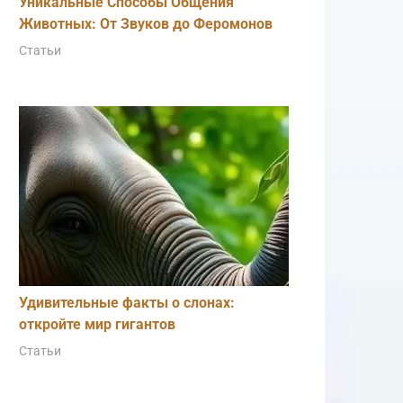
Уникальные Способы Общения
Животных: От Звуков до Феромонов
Статьи
Удивительные факты о слонах:
откройте мир гигантов
Статьи