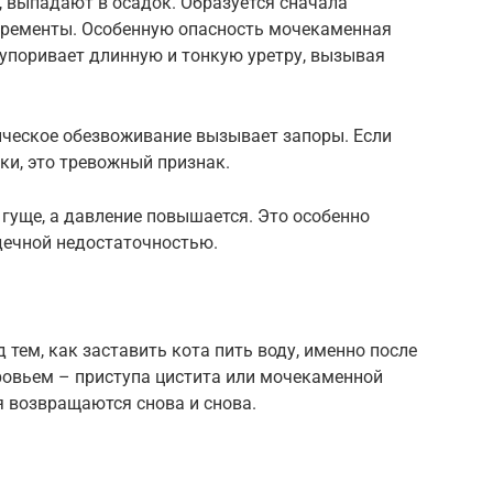
, выпадают в осадок. Образуется сначала
нкременты. Особенную опасность мочекаменная
купоривает длинную и тонкую уретру, вызывая
ическое обезвоживание вызывает запоры. Если
ки, это тревожный признак.
гуще, а давление повышается. Это особенно
дечной недостаточностью.
ем, как заставить кота пить воду, именно после
ровьем – приступа цистита или мочекаменной
я возвращаются снова и снова.