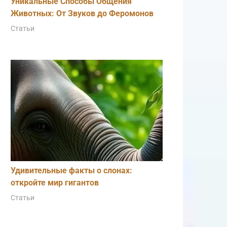
Уникальные Способы Общения
Животных: От Звуков до Феромонов
Статьи
Удивительные факты о слонах:
откройте мир гигантов
Статьи