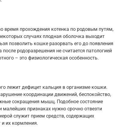
о время прохождения котенка по родовым путям,
 некоторых случаях плодная оболочка выходит
льзя позволить кошке разорвать его до появления
 после родоразрешения не считается патологией
отного – это физиологическая особенность.
ого лежит дефицит кальция в организме кошки.
нарушение координации движений, беспокойство,
ожные сокращения мышц. Подобное состояние
ри малейших признаках нужно срочно отвезти
мерой служит прием средств, содержащих
 и их кормления.