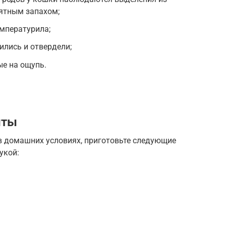
ятным запахом;
мпературила;
лись и отвердели;
ые на ощупь.
нты
в домашних условиях, приготовьте следующие
укой: