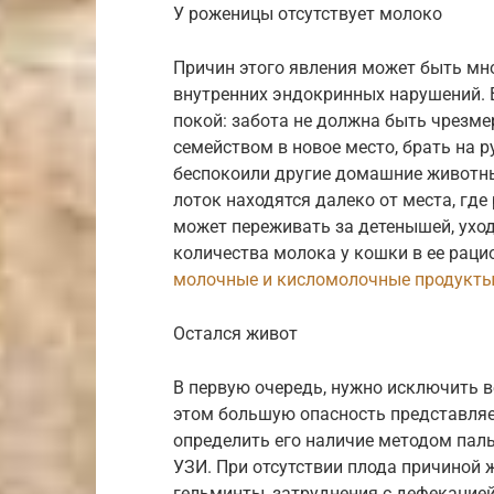
У роженицы отсутствует молоко
Причин этого явления может быть мно
внутренних эндокринных нарушений. 
покой: забота не должна быть чрезме
семейством в новое место, брать на р
беспокоили другие домашние животные
лоток находятся далеко от места, где
может переживать за детенышей, уход
количества молока у кошки в ее рац
молочные и кисломолочные продукт
Остался живот
В первую очередь, нужно исключить в
этом большую опасность представляе
определить его наличие методом паль
УЗИ. При отсутствии плода причиной 
гельминты, затруднения с дефекацией