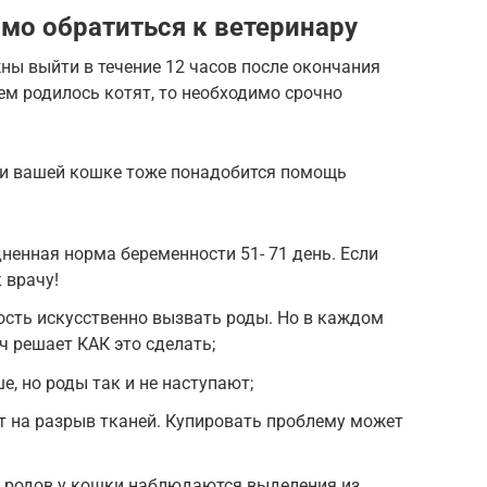
имо обратиться к ветеринару
жны выйти в течение 12 часов после окончания
ем родилось котят, то необходимо срочно
м и вашей кошке тоже понадобится помощь
енная норма беременности 51- 71 день. Если
 врачу!
ость искусственно вызвать роды. Но в каждом
ч решает КАК это сделать;
е, но роды так и не наступают;
т на разрыв тканей. Купировать проблему может
е родов у кошки наблюдаются выделения из