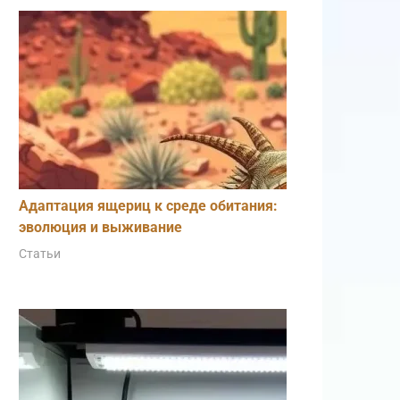
Адаптация ящериц к среде обитания:
эволюция и выживание
Статьи