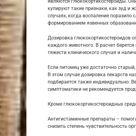
являются глюкокортикостероиды. Они
купируют такие признаки, как зуд и ж
случаях, когда воспаление поразило 
формированием язвенных образовани
Дозировка глюкокортикостероидов о
каждого животного. В расчет берется 
тяжести клинического случая и налич
Если питомец уже достаточно старый,
В этом случае дозировка лекарств н
подбирается также индивидуально. В
симптоматики не рекомендуется прод
Кроме глюкокортикостероидных средст
Антигистаминные препараты – помога
снизить степень чувствительность о