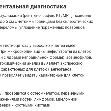
ентальная диагностика
зуализации (рентгенография, КТ, МРТ) позволяет
до 5 см с четкими границами без склеротических
 переломы, уплощение пораженных позвонков
 гистиоцитоза у взрослых и детей имеет
При микроскопии видны инфильтраты из клеток
ки с ядрами неправильной формы), эозинофилов,
тохимический анализ выявляет экспрессию
, характерных для клеток Лангерганса.
 позволяет увидеть характерные для клеток
Г проводится с остеомиелитом, первичными
ражениями костей, лимфомой, миеломной
февра и костными кистами.