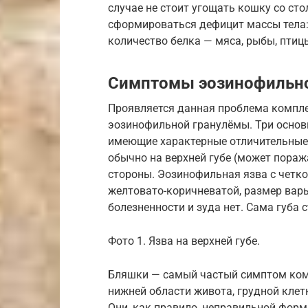
случае не стоит угощать кошку со ст
сформироваться дефицит массы тела:
количество белка — мяса, рыбы, птиц
Симптомы эозинофильн
Проявляется данная проблема компл
эозинофильной гранулёмы. Три основ
имеющие характерные отличительные
обычно на верхней губе (может поража
стороны. Эозинофильная язва с четк
желтовато-коричневатой, размер варьи
болезненности и зуда нет. Сама губа 
Фото 1. Язва на верхней губе.
Бляшки — самый частый симптом ком
нижней области живота, грудной клетк
Они, как правило, неправильной форм