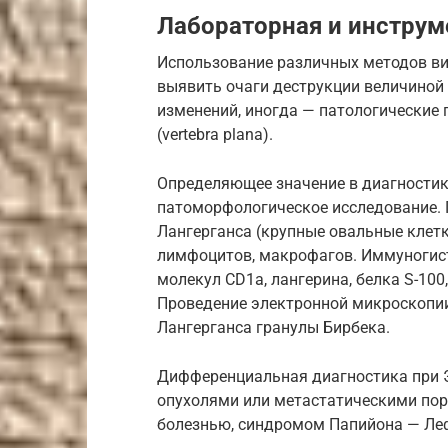
Лабораторная и инструм
Использование различных методов ви
выявить очаги деструкции величиной 
изменений, иногда — патологические
(vertebra plana).
Определяющее значение в диагностике
патоморфологическое исследование. 
Лангерганса (крупные овальные клет
лимфоцитов, макрофагов. Иммуногис
молекул CD1a, лангерина, белка S-100
Проведение электронной микроскопии
Лангерганса гранулы Бирбека.
Дифференциальная диагностика при Э
опухолями или метастатическими по
болезнью, синдромом Папийона — Ле