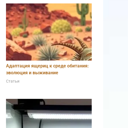
Адаптация ящериц к среде обитания:
эволюция и выживание
Статьи