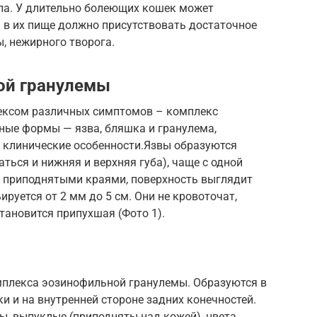
ола. У длительно болеющих кошек может
 в их пище должно присутствовать достаточное
ы, нежирного творога.
ой гранулемы
ексом различных симптомов – комплекс
ные формы — язва, бляшка и гранулема,
 клинические особенности.Язвы образуются
ться и нижняя и верхняя губа), чаще с одной
о приподнятыми краями, поверхность выглядит
руется от 2 мм до 5 см. Они не кровоточат,
становится припухшая (Фото 1).
плекса эозинофильной гранулемы. Образуются в
и и на внутренней стороне задних конечностей.
ы, выпуклые (приподняты над кожей), цвета