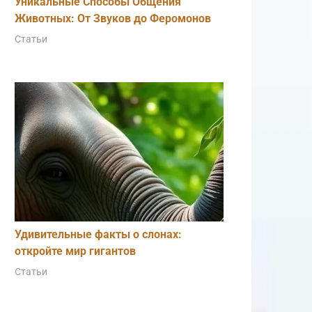
Уникальные Способы Общения
Животных: От Звуков до Феромонов
Статьи
Удивительные факты о слонах:
откройте мир гигантов
Статьи