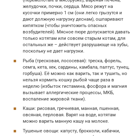
(перемолотые в мясорубке), вареная печень,
желудочки, почки, сердца. Мясо режут на
кусочки примерно 1 см (они легко грызутся и
дают должную нагрузку деснам), ошпаривают
кипятком (чтобы уничтожить опасных
возбудителей). Мясное пюре допускается давать
только котятам или совсем старым котам, для
остальных же – действует разрушающе на зубы,
поскольку не дает нагрузки.
Рыба (тресковая, лососевая): треска, форель,
семга, кета, хек, сардины, камбала, палтус, тунец,
горбуша). Её можно как варить, так и тушить, но
нельзя кормить кошку рыбой чаще раза в
неделю (избыток гистамина, фосфора и магния
вызывает аллергические процессы, МКБ,
воспаление жировой ткани).
Каши: рисовая, гречневая, манная, пшенная,
овсяная, перловая. Варят на воде, котятам
можно варить манную кашу на молоке.
Тушеные овощи: капусту, брокколи, кабачки,