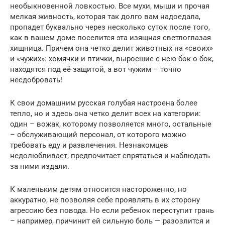
необыкновенной ловкостью. Все мухи, мыши и прочая
мелкая живность, которая так долго вам надоедала,
пропадет буквально через несколько суток после того,
как в вашем доме поселится эта изящная светлоглазая
хищница. Причем она четко делит животных на «своих»
и «чужих»: хомячки и птички, выросшие с нею бок о бок,
находятся под её защитой, а вот чужим – точно
несдобровать!
К свои домашним русская голубая настроена более
тепло, но и здесь она четко делит всех на категории:
один – вожак, которому позволяется много, остальные
– обслуживающий персонал, от которого можно
требовать еду и развлечения. Незнакомцев
недолюбливает, предпочитает спрятаться и наблюдать
за ними издали.
К маленьким детям относится настороженно, но
аккуратно, не позволяя себе проявлять в их сторону
агрессию без повода. Но если ребенок переступит грань
– например, причинит ей сильную боль — разозлится и