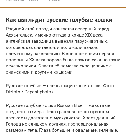
На чтение:
23 мин
Кошки
Как выглядят русские голубые кошки
Родиной этой породы считается северный город
Архангельск. Именно оттуда в конце XIX века
английская заводчица вывезла пару животных,
которые, как считается, и положили начало
племенному разведению. В военное время первой
половины XX века порода была практически на грани
исчезновения. Спасти её помогло скрещивание с
сиамскими и другими кошками.
Русские голубые — очень грациозные кошки. Фото:
Dizfoto / Depositphotos
Русские голубые кошки Russian Blue — животные
среднего размера. Тело грациозное, но при этом
крепкое и достаточно мускулистое. Хвост длинный.
Голова не слишком крупная, пропорциональная
размерам тела. Глаза большие и овальные, зелёные,