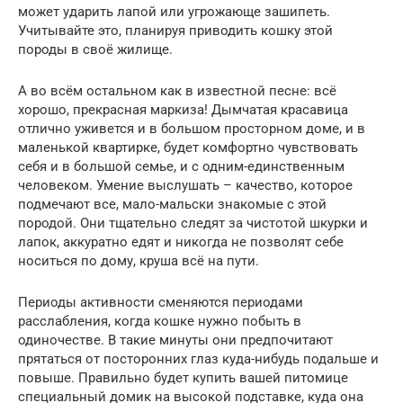
может ударить лапой или угрожающе зашипеть.
Учитывайте это, планируя приводить кошку этой
породы в своё жилище.
А во всём остальном как в известной песне: всё
хорошо, прекрасная маркиза! Дымчатая красавица
отлично уживется и в большом просторном доме, и в
маленькой квартирке, будет комфортно чувствовать
себя и в большой семье, и с одним-единственным
человеком. Умение выслушать – качество, которое
подмечают все, мало-мальски знакомые с этой
породой. Они тщательно следят за чистотой шкурки и
лапок, аккуратно едят и никогда не позволят себе
носиться по дому, круша всё на пути.
Периоды активности сменяются периодами
расслабления, когда кошке нужно побыть в
одиночестве. В такие минуты они предпочитают
прятаться от посторонних глаз куда-нибудь подальше и
повыше. Правильно будет купить вашей питомице
специальный домик на высокой подставке, куда она