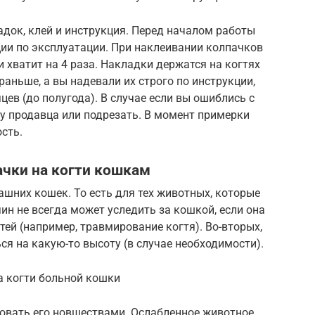
адок, клей и инструкция. Перед началом работы
ии по эксплуатации. При наклеивании колпачков
и хватит на 4 раза. Накладки держатся на когтях
 раньше, а вы надевали их строго по инструкции,
цев (до полугода). В случае если вы ошиблись с
у продавца или подрезать. В момент примерки
ость.
ачки на когти кошкам
шних кошек. То есть для тех животных, которые
яин не всегда может уследить за кошкой, если она
тей (например, травмирование когтя). Во-вторых,
я на какую-то высоту (в случае необходимости).
а когти больной кошки
ровать его новшествами. Ослабленное животное