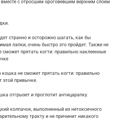
 вместе с отросшим ороговевшим верхним слоем
дки.
дет странно и осторожно шагать, как бы
мая лапки, очень быстро это пройдет. Также не
не сможет прятать когти: правильно наклеенные
ычке
о кошка не сможет прятать когти: правильно
т этой привычке.
ошка отгрызет и проглотит антицарапку.
дкий колпачок, выполненный из нетоксичного
арительному тракту и не причинит никакого