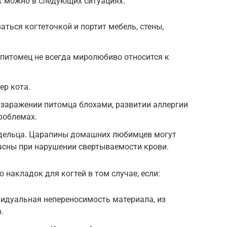
к можно в следующих ситуациях:
ться когтеточкой и портит мебель, стены,
и питомец не всегда миролюбиво относится к
ер кота.
 заражении питомца блохами, развитии аллергии
роблемах.
дельца. Царапины домашних любимцев могут
асны при нарушении свертываемости крови.
 накладок для когтей в том случае, если:
идуальная непереносимость материала, из
.