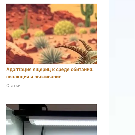
Адаптация ящериц к среде обитания:
эволюция и выживание
Статьи