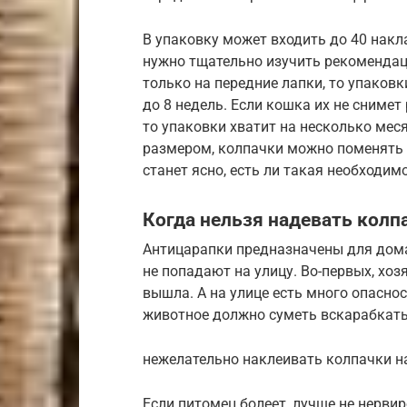
В упаковку может входить до 40 накл
нужно тщательно изучить рекомендац
только на передние лапки, то упаковк
до 8 недель. Если кошка их не снимет
то упаковки хватит на несколько меся
размером, колпачки можно поменять 
станет ясно, есть ли такая необходим
Когда нельзя надевать колп
Антицарапки предназначены для дома
не попадают на улицу. Во-первых, хоз
вышла. А на улице есть много опаснос
животное должно суметь вскарабкатьс
нежелательно наклеивать колпачки н
Если питомец болеет, лучше не нерви