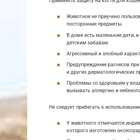
Применять защиту на когти для коше
Животное не приучено пользова
посторонние предметы.
В доме есть маленькие дети, 
детским забавам.
Агрессивный и злобный характ
Предупреждение расчесов при
и других дерматологических п
Проблемы со здоровьем у вла
вызывать аллергию и небезоп
Не следует прибегать к использованию
У животного отмечается индив
которого изготовлен аксессуар