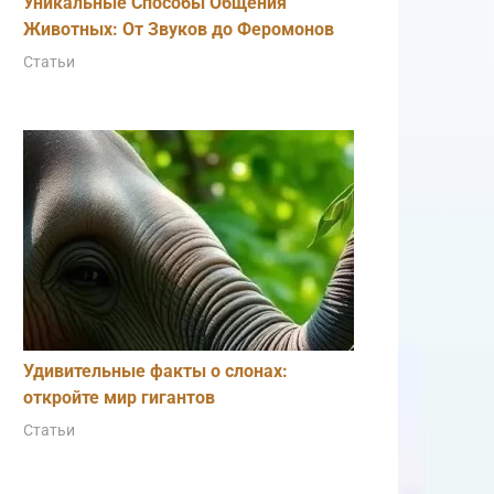
Уникальные Способы Общения
Животных: От Звуков до Феромонов
Статьи
Удивительные факты о слонах:
откройте мир гигантов
Статьи